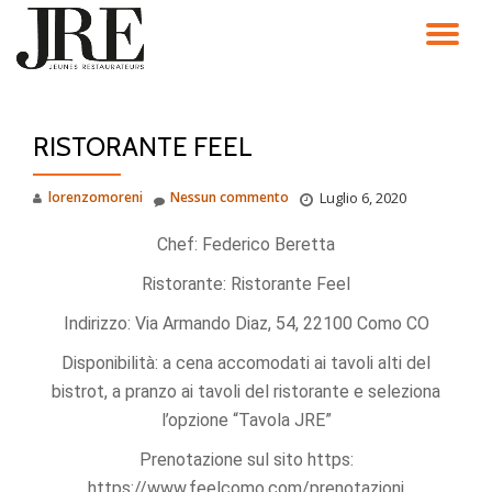
TO
Passa
al
NA
contenuto
RISTORANTE FEEL
lorenzomoreni
Nessun commento
Luglio 6, 2020
Chef: Federico Beretta
Ristorante: Ristorante Feel
Indirizzo: Via Armando Diaz, 54, 22100 Como CO
Disponibilità: a cena accomodati ai tavoli alti del
bistrot, a pranzo ai tavoli del ristorante e seleziona
l’opzione “Tavola JRE”
Prenotazione sul sito https:
https://www.feelcomo.com/prenotazioni