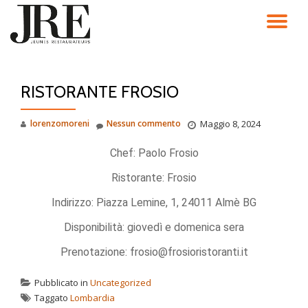
TO
Passa
al
NA
contenuto
RISTORANTE FROSIO
lorenzomoreni
Nessun commento
Maggio 8, 2024
Chef: Paolo Frosio
Ristorante: Frosio
Indirizzo: Piazza Lemine, 1, 24011 Almè BG
Disponibilità: giovedì e domenica sera
Prenotazione: frosio@frosioristoranti.it
Pubblicato in
Uncategorized
Taggato
Lombardia