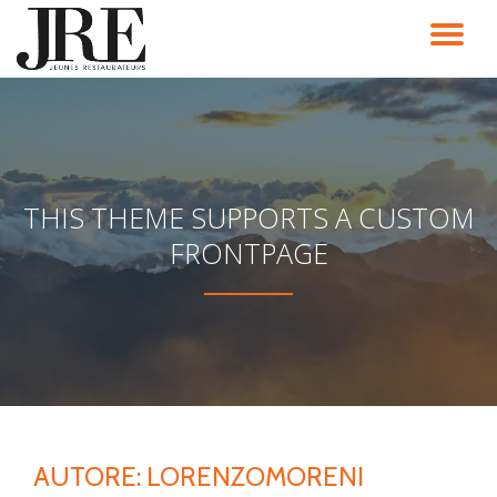
TO
Passa
al
NA
contenuto
THIS THEME SUPPORTS A CUSTOM
FRONTPAGE
AUTORE:
LORENZOMORENI