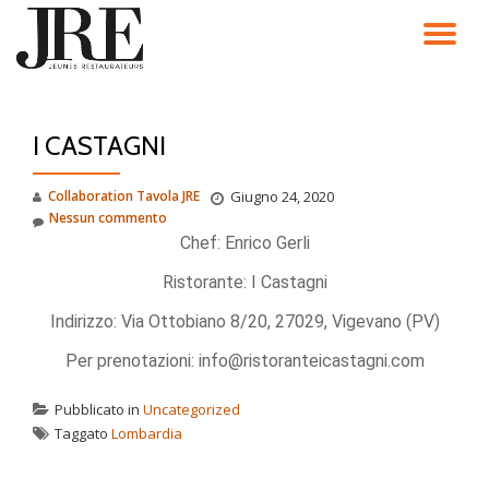
TO
Passa
al
NA
contenuto
I CASTAGNI
Collaboration Tavola JRE
Giugno 24, 2020
Nessun commento
Chef: Enrico Gerli
Ristorante: I Castagni
Indirizzo: Via Ottobiano 8/20, 27029, Vigevano (PV)
Per prenotazioni: info@ristoranteicastagni.com
Pubblicato in
Uncategorized
Taggato
Lombardia