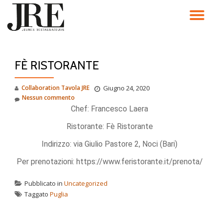
TO
Passa
al
NA
contenuto
FÈ RISTORANTE
Collaboration Tavola JRE
Giugno 24, 2020
Nessun commento
Chef: Francesco Laera
Ristorante: Fè Ristorante
Indirizzo: via Giulio Pastore 2, Noci (Bari)
Per prenotazioni: https://www.feristorante.it/prenota/
Pubblicato in
Uncategorized
Taggato
Puglia