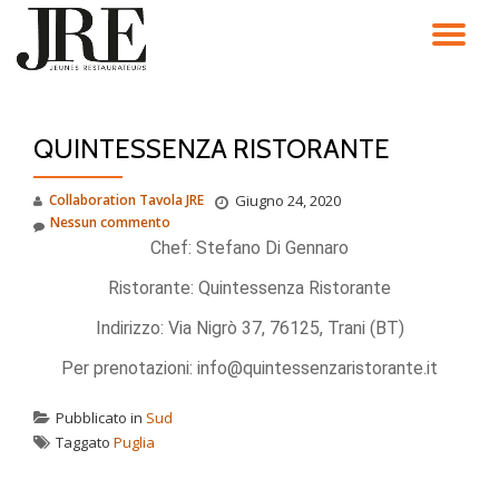
TO
Passa
al
NA
contenuto
QUINTESSENZA RISTORANTE
Collaboration Tavola JRE
Giugno 24, 2020
Nessun commento
Chef: Stefano Di Gennaro
Ristorante: Quintessenza Ristorante
Indirizzo: Via Nigrò 37, 76125, Trani (BT)
Per prenotazioni: info@quintessenzaristorante.it
Pubblicato in
Sud
Taggato
Puglia