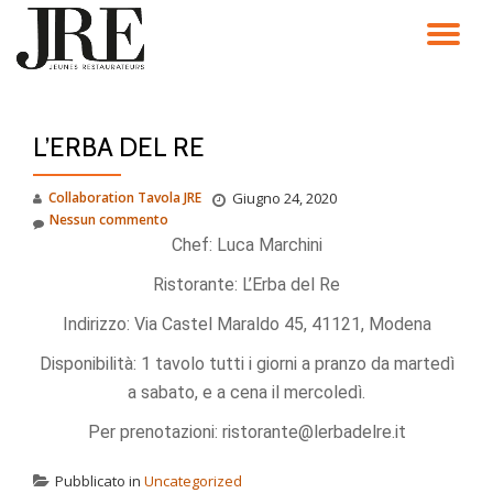
TO
Passa
al
NA
contenuto
L’ERBA DEL RE
Collaboration Tavola JRE
Giugno 24, 2020
Nessun commento
Chef: Luca Marchini
Ristorante: L’Erba del Re
Indirizzo: Via Castel Maraldo 45, 41121, Modena
Disponibilità: 1 tavolo tutti i giorni a pranzo da martedì
a sabato, e a cena il mercoledì.
Per prenotazioni: ristorante@lerbadelre.it
Pubblicato in
Uncategorized