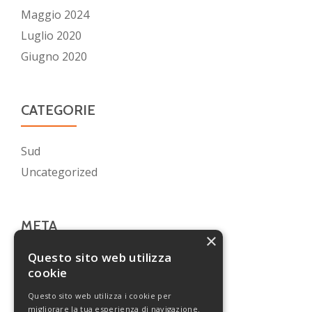
Maggio 2024
Luglio 2020
Giugno 2020
CATEGORIE
Sud
Uncategorized
META
×
Questo sito web utilizza
Accedi
cookie
Feed dei contenuti
Questo sito web utilizza i cookie per
Feed dei commenti
migliorare la tua esperienza di navigazione.