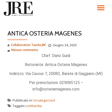
TO
Passa
al
NA
contenuto
ANTICA OSTERIA MAGENES
Collaboration Tavola JRE
Giugno 24, 2020
Nessun commento
Chef: Dario Guidi
Ristorante: Antica Osteria Magenes
Indirizzo: Via Cavour 7, 20083, Barate di Gaggiano (MI)
Per prenotazioni: 029085125 –
info@osteriamagenes.com
Pubblicato in
Uncategorized
Taggato
Lombardia