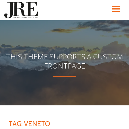
TO
Passa
al
NA
contenuto
THIS THEME SUPPORTS A CUSTOM
FRONTPAGE
TAG:
VENETO